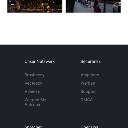
Unser Netzwerk
Seitenlinks
Brusheezy
Angebote
Vecteezy
Werben
Videezy
Support
Werden Sie
DMCA
Anbieter
Sprachen
Über Uns