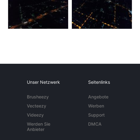
Unser Netzwerk
Seitenlinks
Brusheezy
Angebote
Vecteezy
Werben
Videezy
Support
Werden Sie
DMCA
Anbieter