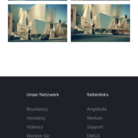
Unser Netzwerk
Seitenlinks
Brusheezy
Angebote
Vecteezy
Werben
Videezy
Support
Werden Sie
DMCA