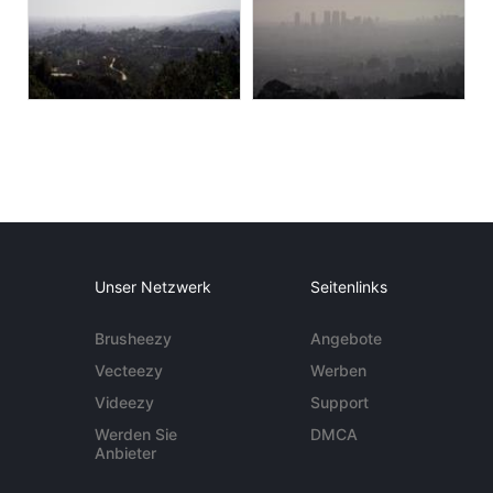
Unser Netzwerk
Seitenlinks
Brusheezy
Angebote
Vecteezy
Werben
Videezy
Support
Werden Sie
DMCA
Anbieter