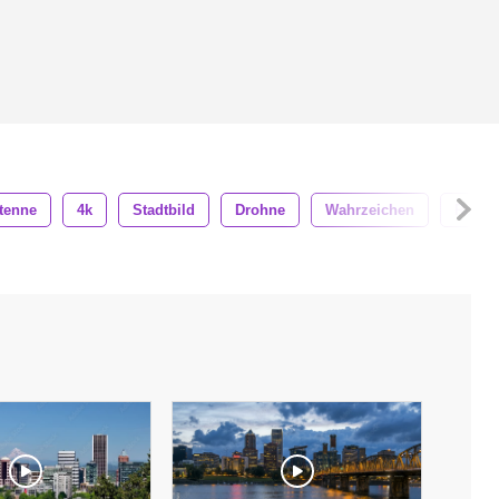
tenne
4k
Stadtbild
Drohne
Wahrzeichen
Reise