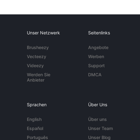
Unser Netzwerk
Seitenlinks
Brusheezy
Angebote
Vecteezy
Werben
Videezy
Support
Werden Sie
DMCA
Anbieter
Sprachen
Über Uns
English
Über uns
Español
Unser Team
Português
Unser Blog