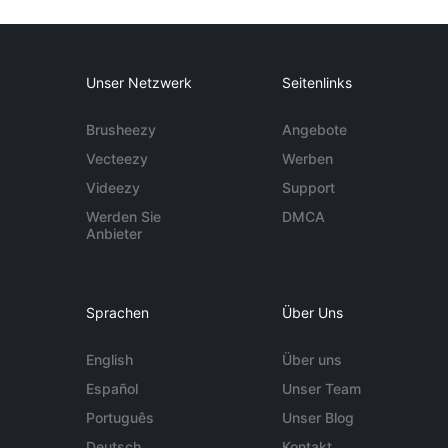
Unser Netzwerk
Seitenlinks
Brusheezy
Angebote
Vecteezy
Werben
Videezy
Support
Werden Sie
DMCA
Anbieter
Sprachen
Über Uns
English
Über uns
Español
Unser Team
Português
Unser Blog
Deutsch
Kontakt