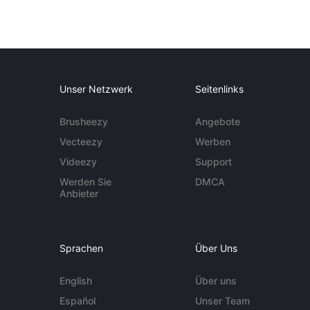
Unser Netzwerk
Seitenlinks
Brusheezy
Angebote
Vecteezy
Werben
Videezy
Support
Werden Sie
DMCA
Anbieter
Sprachen
Über Uns
English
Über uns
Español
Unser Team