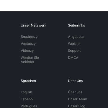
Unser Netzwerk
Seitenlinks
Brusheezy
Angebote
Vecteezy
Werben
Videezy
Support
Werden Sie
DMCA
Anbieter
Sprachen
Über Uns
English
Über uns
Español
Unser Team
Português
Unser Blog