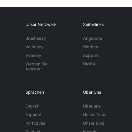
Unser Netzwerk
Seitenlinks
Brusheezy
Angebote
Vecteezy
Werben
Videezy
Support
Werden Sie
DMCA
Anbieter
Sprachen
Über Uns
English
Über uns
Español
Unser Team
Português
Unser Blog
Deutsch
Kontakt