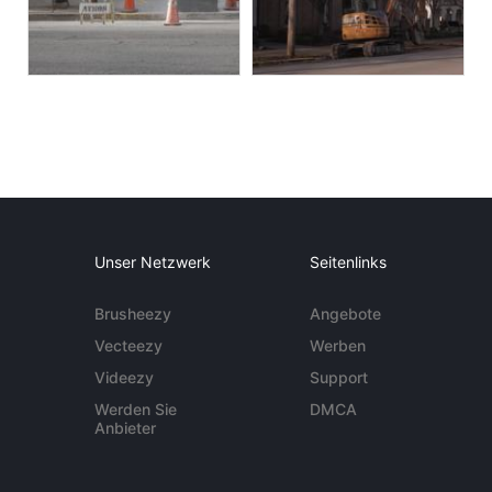
Unser Netzwerk
Seitenlinks
Brusheezy
Angebote
Vecteezy
Werben
Videezy
Support
Werden Sie
DMCA
Anbieter