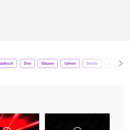
tädtisch
Drei
Bäume
Gehen
Straße
Die Architek