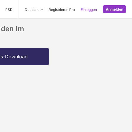
Anmelden
PSD
Deutsch
Registrieren Pro
Einloggen
uden Im
is-Download