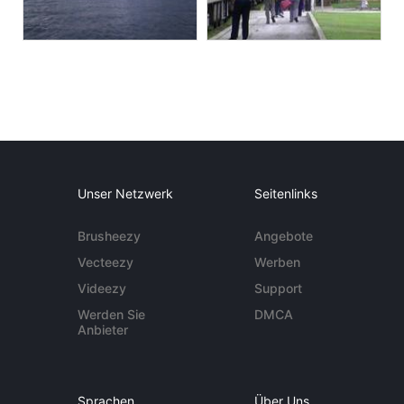
Unser Netzwerk
Seitenlinks
Brusheezy
Angebote
Vecteezy
Werben
Videezy
Support
Werden Sie
DMCA
Anbieter
Sprachen
Über Uns