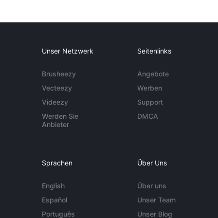
Unser Netzwerk
Seitenlinks
Brusheezy
Angebote
Vecteezy
Werben
Videezy
Support
Werden Sie
DMCA
Anbieter
Sprachen
Über Uns
English
Über uns
Español
Unser Team
Português
Unser Blog