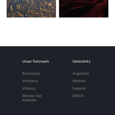
Unser Netzwerk
Seitenlinks
Brusheezy
Angebote
Vecteezy
Werben
Videezy
Support
Werden Sie
DMCA
Anbieter