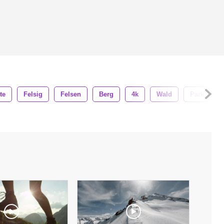
te
Felsig
Felsen
Berg
4k
Wald
Park