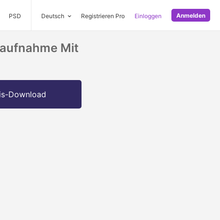
Anmelden
PSD
Deutsch
Registrieren Pro
Einloggen
taufnahme Mit
is-Download