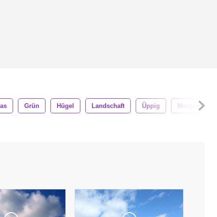
as
Grün
Hügel
Landschaft
Üppig
Morgen