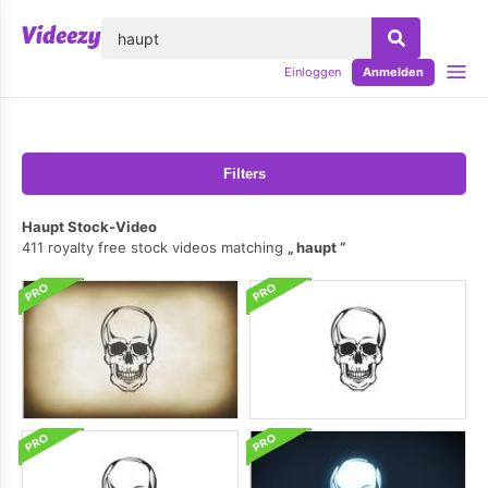
lose
Einloggen
Anmelden
Filters
Haupt Stock-Video
411 royalty free stock videos matching
haupt