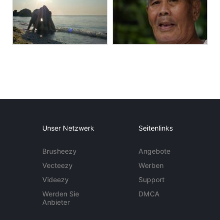
Unser Netzwerk
Seitenlinks
Brusheezy
Angebote
Vecteezy
Werben
Videezy
Support
Werden Sie
DMCA
Anbieter