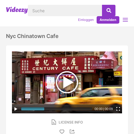
Einloggen
Anmelden
Nyc Chinatown Cafe
00:00
|
00:09
LICENSE INFO