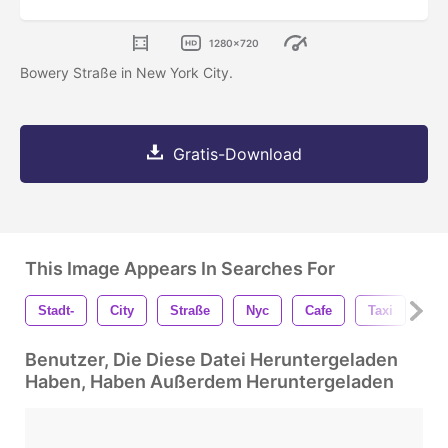
1280x720
Bowery Straße in New York City.
Gratis-Download
This Image Appears In Searches For
Stadt-
City
Straße
Nyc
Cafe
Taxi
St
Benutzer, Die Diese Datei Heruntergeladen
Haben, Haben Außerdem Heruntergeladen