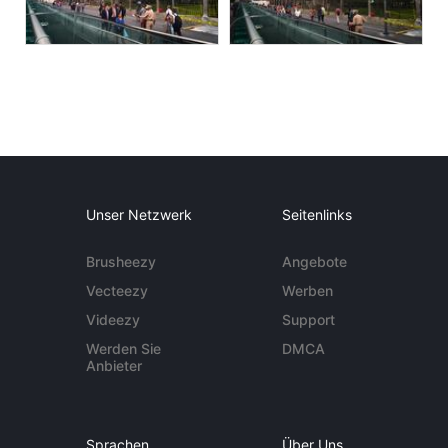
Unser Netzwerk
Seitenlinks
Brusheezy
Angebote
Vecteezy
Werben
Videezy
Support
Werden Sie
DMCA
Anbieter
Sprachen
Über Uns