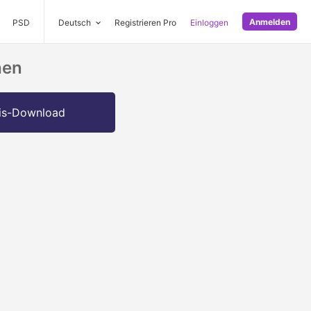
Anmelden
PSD
Deutsch
Registrieren Pro
Einloggen
hen
is-Download