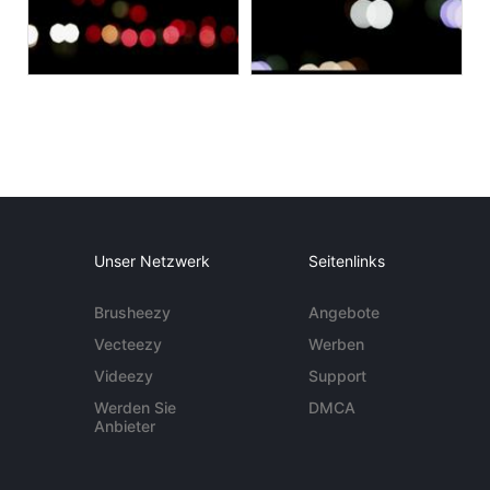
Unser Netzwerk
Seitenlinks
Brusheezy
Angebote
Vecteezy
Werben
Videezy
Support
Werden Sie
DMCA
Anbieter