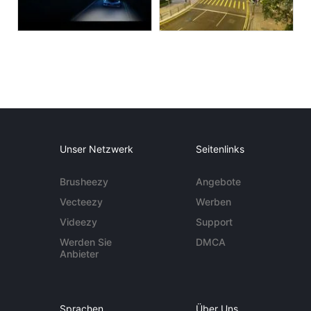
Unser Netzwerk
Seitenlinks
Brusheezy
Angebote
Vecteezy
Werben
Videezy
Support
Werden Sie
DMCA
Anbieter
Sprachen
Über Uns