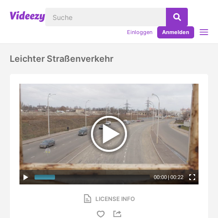
Einloggen
Anmelden
Leichter Straßenverkehr
00:00
|
00:22
LICENSE INFO