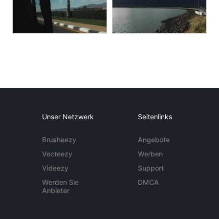
Unser Netzwerk
Seitenlinks
Brusheezy
Angebote
Vecteezy
Werben
Videezy
Support
Werden Sie
DMCA
Anbieter