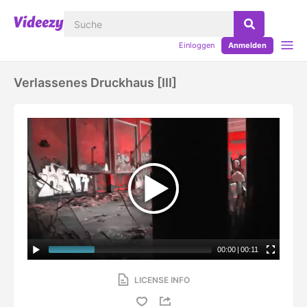
Einloggen
Anmelden
Verlassenes Druckhaus [III]
00:00
|
00:11
LICENSE INFO