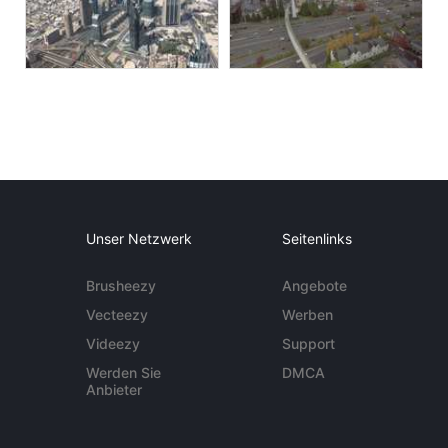
Unser Netzwerk
Seitenlinks
Brusheezy
Angebote
Vecteezy
Werben
Videezy
Support
Werden Sie
DMCA
Anbieter