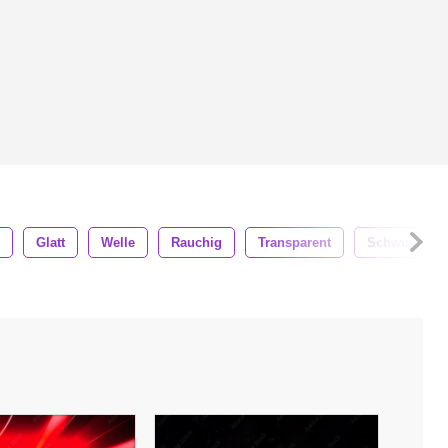
Glatt
Welle
Rauchig
Transparent
Schwimmen