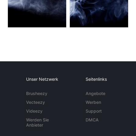
Unser Netzwerk
Seitenlinks
Brusheezy
Angebote
Vecteezy
Werben
Videezy
Support
Werden Sie
DMCA
Anbieter