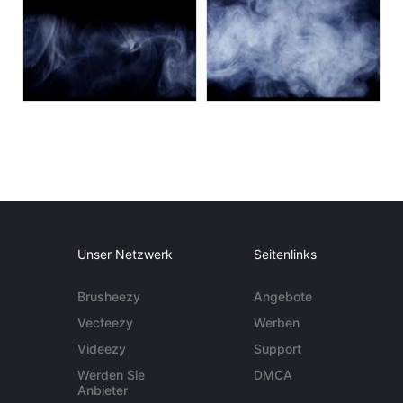
Unser Netzwerk
Seitenlinks
Brusheezy
Angebote
Vecteezy
Werben
Videezy
Support
Werden Sie
DMCA
Anbieter