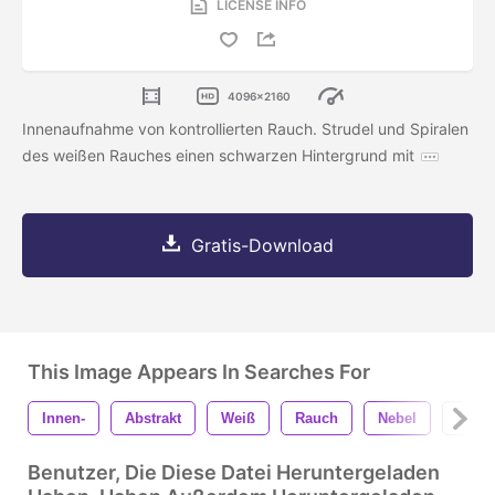
LICENSE INFO
4096x2160
Innenaufnahme von kontrollierten Rauch. Strudel und Spiralen
des weißen Rauches einen schwarzen Hintergrund mit
Gratis-Download
This Image Appears In Searches For
Innen-
Abstrakt
Weiß
Rauch
Nebel
Hinte
Benutzer, Die Diese Datei Heruntergeladen