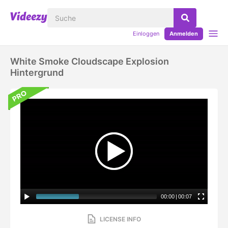
Einloggen
Anmelden
White Smoke Cloudscape Explosion
Hintergrund
00:00
|
00:07
LICENSE INFO