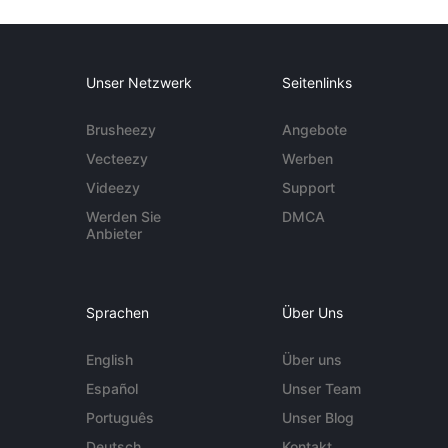
Unser Netzwerk
Seitenlinks
Brusheezy
Angebote
Vecteezy
Werben
Videezy
Support
Werden Sie
DMCA
Anbieter
Sprachen
Über Uns
English
Über uns
Español
Unser Team
Português
Unser Blog
Deutsch
Kontakt