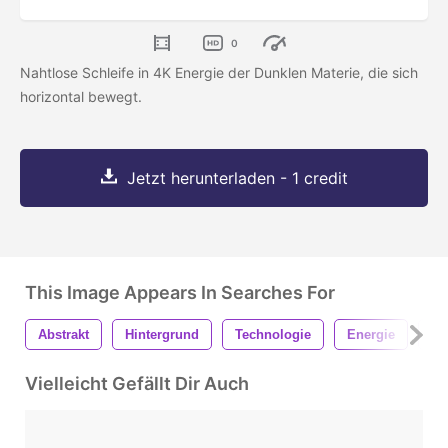
0
Nahtlose Schleife in 4K Energie der Dunklen Materie, die sich
horizontal bewegt.
Jetzt herunterladen - 1 credit
This Image Appears In Searches For
Abstrakt
Hintergrund
Technologie
Energie
Sy
Vielleicht Gefällt Dir Auch