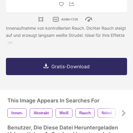
4096x1728
Innenaufnahme von kontrollierten Rauch. Dichter Rauch steigt
auf und erzeugt langsam weiße Strudel. Ideal für Ihre Effekte
Gratis-Download
This Image Appears In Searches For
Innen-
Abstrakt
Weiß
Rauch
Nebel
Hinte
Benutzer, Die Diese Datei Heruntergeladen