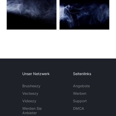
Unser Netzwerk
Seitenlinks
Brusheezy
Angebote
Vecteezy
Werben
Videezy
Support
Werden Sie
DMCA
Anbieter