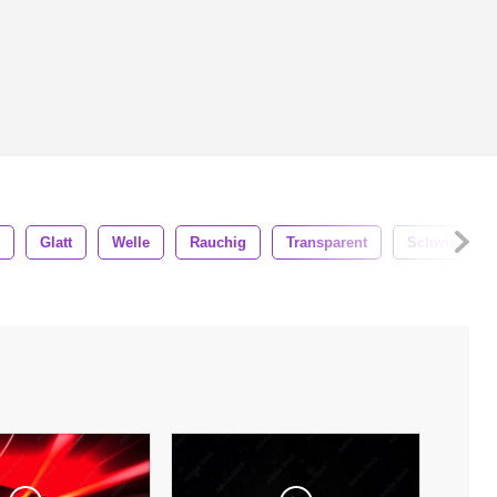
Glatt
Welle
Rauchig
Transparent
Schwimmen