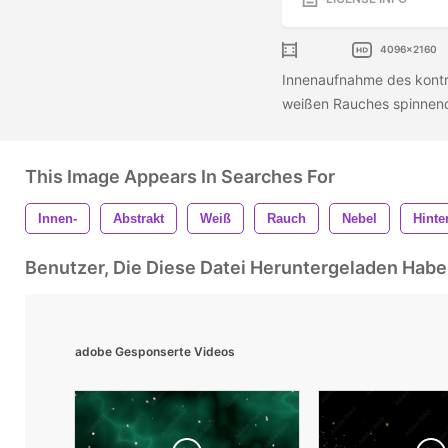
4096x2160
Innenaufnahme des kontr
weißen Rauches spinnend
This Image Appears In Searches For
Innen-
Abstrakt
Weiß
Rauch
Nebel
Hinte
Benutzer, Die Diese Datei Heruntergeladen Ha
adobe Gesponserte Videos