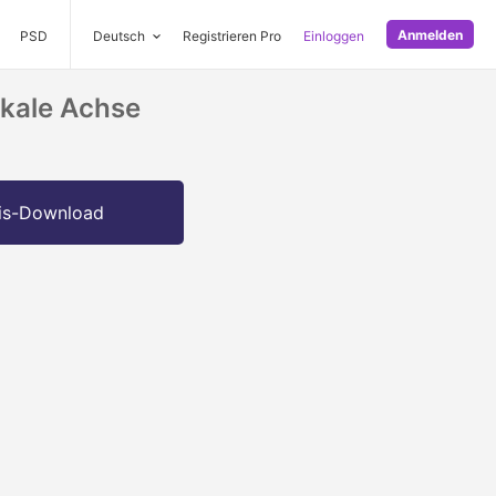
Anmelden
PSD
Deutsch
Registrieren Pro
Einloggen
ikale Achse
is-Download