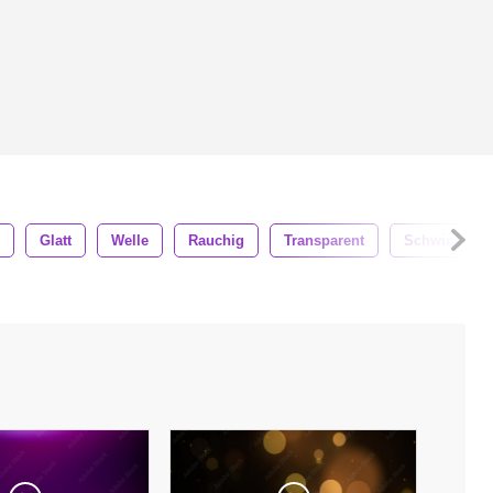
Glatt
Welle
Rauchig
Transparent
Schwimmen