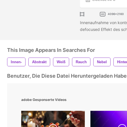
4096x2160
Innenaufnahme von kontro
defocused Effekt des sc
This Image Appears In Searches For
Innen-
Abstrakt
Weiß
Rauch
Nebel
Hinte
Benutzer, Die Diese Datei Heruntergeladen Ha
adobe Gesponserte Videos