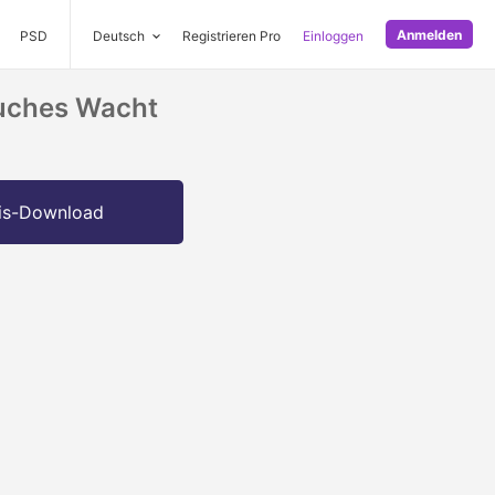
Anmelden
PSD
Deutsch
Registrieren Pro
Einloggen
auches Wacht
is-Download