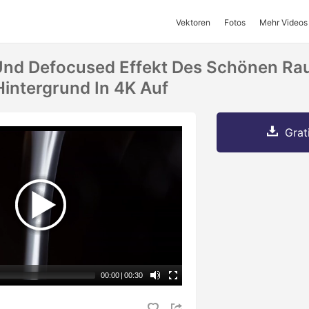
Vektoren
Fotos
Mehr Videos
 Und Defocused Effekt Des Schönen R
intergrund In 4K Auf
Grat
00:00
|
00:30