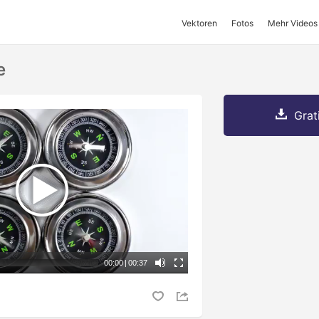
Vektoren
Fotos
Mehr Videos
e
Grat
00:00
|
00:37