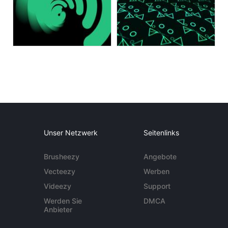
Unser Netzwerk
Seitenlinks
Brusheezy
Angebote
Vecteezy
Werben
Videezy
Support
Werden Sie
DMCA
Anbieter