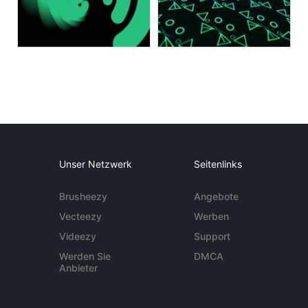
Unser Netzwerk
Seitenlinks
Brusheezy
Angebote
Vecteezy
Werben
Videezy
Support
Werden Sie
DMCA
Anbieter