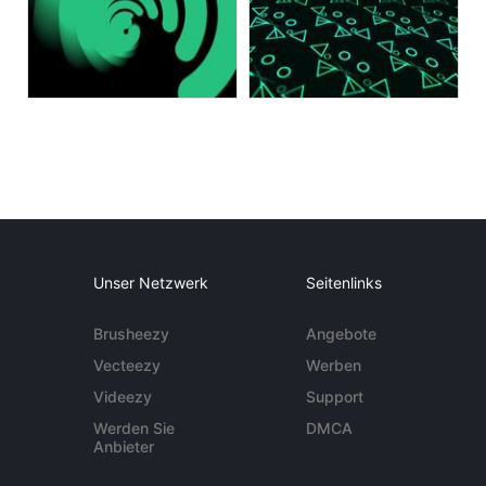
Unser Netzwerk
Seitenlinks
Brusheezy
Angebote
Vecteezy
Werben
Videezy
Support
Werden Sie
DMCA
Anbieter