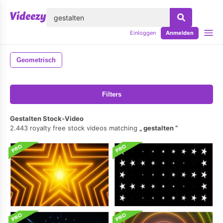
lose
Einloggen
Anmelden
Geometrisch
Filters
Gestalten Stock-Video
2.443 royalty free stock videos matching
gestalten