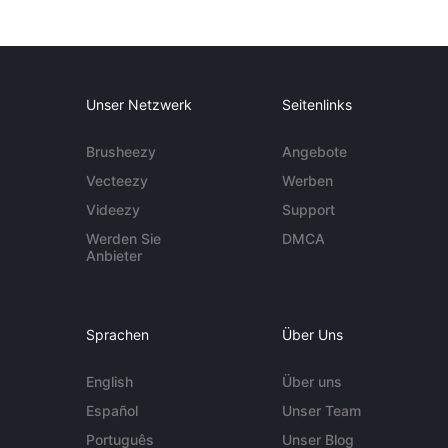
Unser Netzwerk
Seitenlinks
Brusheezy
Angebote
Vecteezy
Werben
Videezy
Support
Werden Sie
DMCA
Anbieter
Sprachen
Über Uns
English
Über uns
Español
Unser Team
Português
Unser Blog