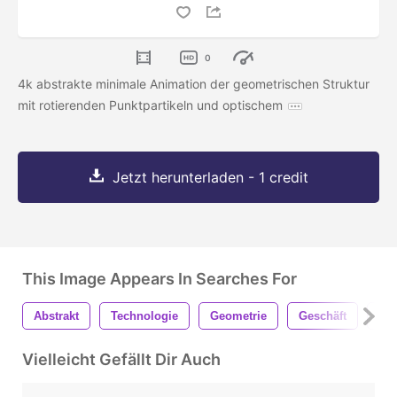
0
4k abstrakte minimale Animation der geometrischen Struktur
mit rotierenden Punktpartikeln und optischem
Jetzt herunterladen - 1 credit
This Image Appears In Searches For
Abstrakt
Technologie
Geometrie
Geschäft
Hit
Vielleicht Gefällt Dir Auch