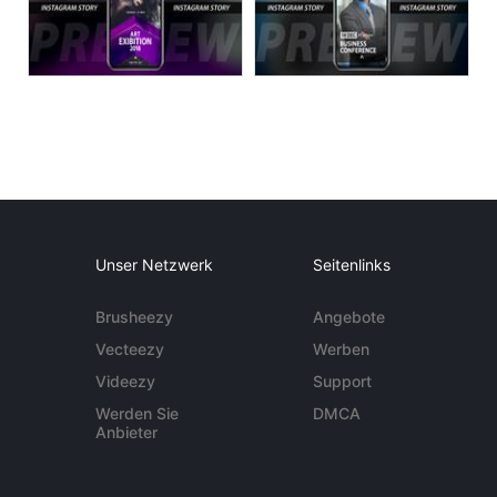
Unser Netzwerk
Seitenlinks
Brusheezy
Angebote
Vecteezy
Werben
Videezy
Support
Werden Sie
DMCA
Anbieter