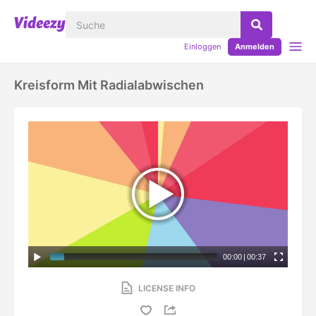
Einloggen
Anmelden
Kreisform Mit Radialabwischen
00:00
|
00:37
LICENSE INFO