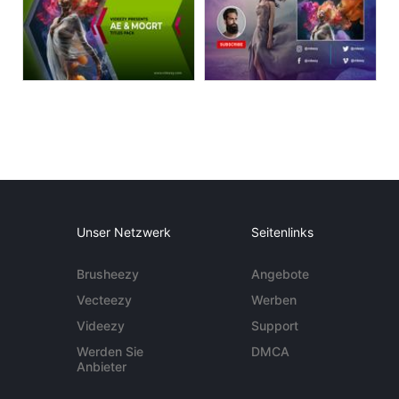
Unser Netzwerk
Seitenlinks
Brusheezy
Angebote
Vecteezy
Werben
Videezy
Support
Werden Sie
DMCA
Anbieter