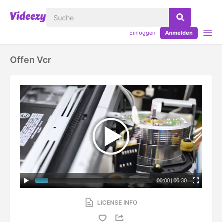
Einloggen
Anmelden
Offen Vcr
00:00
|
00:30
LICENSE INFO