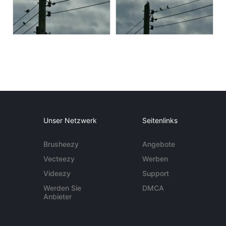
Unser Netzwerk
Seitenlinks
Brusheezy
Angebote
Vecteezy
Werben
Videezy
Support
Werden Sie
DMCA
Anbieter