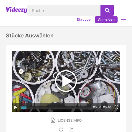
Einloggen
Anmelden
Stücke Auswählen
00:00
|
00:40
LICENSE INFO