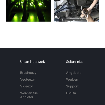
Unser Netzwerk
Seitenlinks
Brusheezy
Angebote
Vecteezy
Werben
Videezy
Support
Werden Sie
DMCA
Anbieter