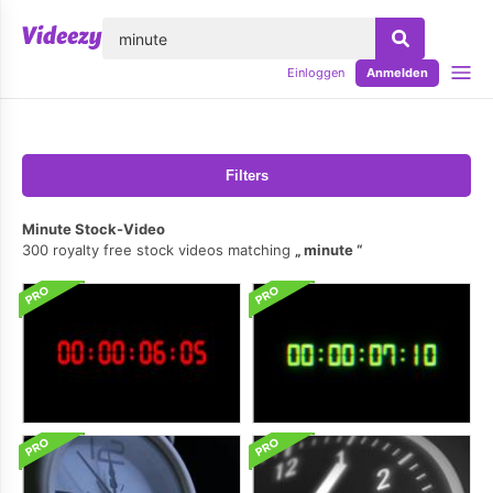
lose
Einloggen
Anmelden
Filters
Minute Stock-Video
300 royalty free stock videos matching
minute