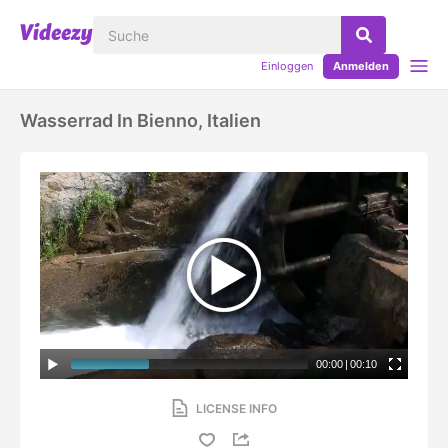
Einloggen
Anmelden
Wasserrad In Bienno, Italien
00:00
|
00:10
LICENSE INFO