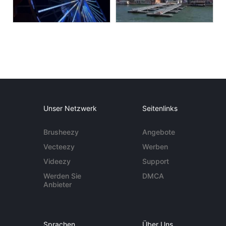
Unser Netzwerk
Seitenlinks
Brusheezy
Angebote
Vecteezy
Werben
Videezy
Support
Werden Sie
DMCA
Anbieter
Sprachen
Über Uns