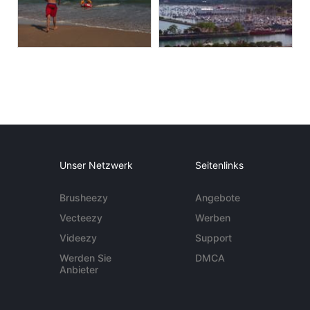
Unser Netzwerk
Seitenlinks
Brusheezy
Angebote
Vecteezy
Werben
Videezy
Support
Werden Sie
DMCA
Anbieter