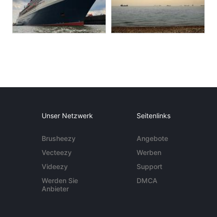
Unser Netzwerk
Seitenlinks
Brusheezy
Angebote
Vecteezy
Werben
Videezy
Support
Werden Sie
DMCA
Anbieter