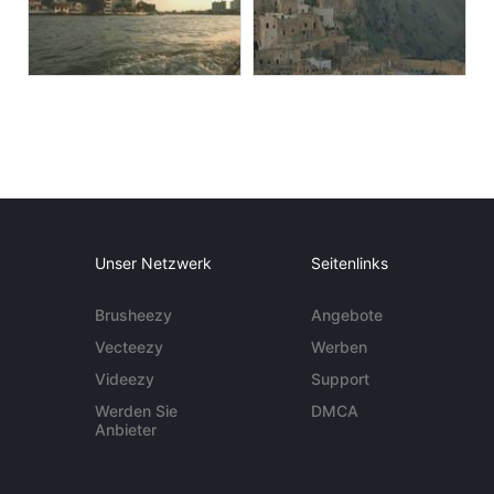
Unser Netzwerk
Seitenlinks
Brusheezy
Angebote
Vecteezy
Werben
Videezy
Support
Werden Sie
DMCA
Anbieter