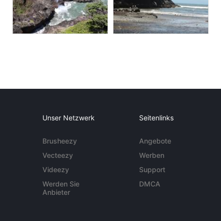
Unser Netzwerk
Seitenlinks
Brusheezy
Angebote
Vecteezy
Werben
Videezy
Support
Werden Sie
DMCA
Anbieter