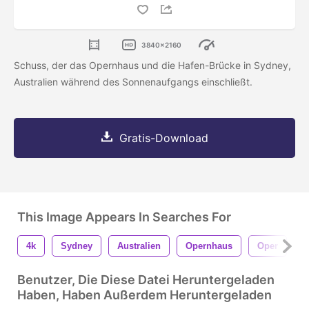
3840x2160
Schuss, der das Opernhaus und die Hafen-Brücke in Sydney,
Australien während des Sonnenaufgangs einschließt.
Gratis-Download
This Image Appears In Searches For
4k
Sydney
Australien
Opernhaus
Oper
H
Benutzer, Die Diese Datei Heruntergeladen
Haben, Haben Außerdem Heruntergeladen