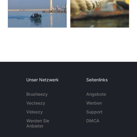
Unser Netzwerk
Seitenlinks
Brusheezy
Angebote
Vecteezy
Werben
Videezy
Support
Werden Sie
DMCA
Anbieter